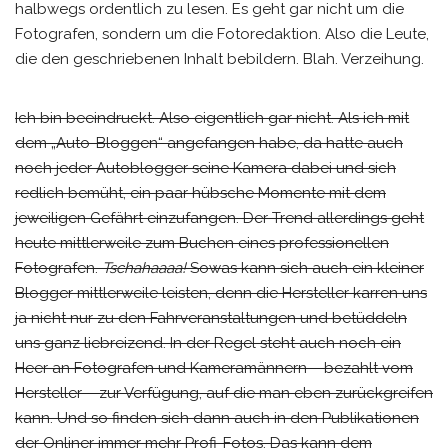
halbwegs ordentlich zu lesen. Es geht gar nicht um die
Fotografen, sondern um die Fotoredaktion. Also die Leute,
die den geschriebenen Inhalt bebildern. Blah. Verzeihung.
Ich bin beeindruckt. Also eigentlich gar nicht. Als ich mit
dem „Auto-Bloggen“ angefangen habe, da hatte auch
noch jeder Autoblogger seine Kamera dabei und sich
redlich bemüht, ein paar hübsche Momente mit dem
jeweiligen Gefährt einzufangen. Der Trend allerdings geht
heute mittlerweile zum Buchen eines professionellen
Fotografen.
Tschahaaaa!
Sowas kann sich auch ein kleiner
Blogger mittlerweile leisten, denn die Hersteller karren uns
ja nicht nur zu den Fahrveranstaltungen und betüddeln
uns ganz liebreizend. In der Regel steht auch noch ein
Heer an Fotografen und Kameramännern – bezahlt vom
Hersteller – zur Verfügung, auf die man eben zurückgreifen
kann. Und so finden sich dann auch in den Publikationen
der Onliner immer mehr Profi-Fotos. Das kann dem