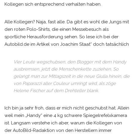
Kollegen sich entsprechend verhalten haben.
Alle Kollegen? Naja, fast alle. Da gibt es wohl die Jungs mit
den roten Polo-Shirts, die einen Messebesuch als
sportliche Herausforderung sehen. So lese ich bei der
Autobild.de im Artikel von Joachim Staat* doch tatsächlich
Vier Leute wegschubsen, den Blogger mit dem Handy
ausbremsen, jetzt die Menschenkette zuziehen. So
gelangt man zur Mittagszeit in die neue Giulia hinein, die
von Paparazzi aller Couleur umringt wird, als zöge
Helene Fischer auf dem Drehteller blank.
Ich bin ja sehr froh, dass er mich nicht geschubst hat. Allein
weil mein „Handy“ eine 4 kg schwere Spiegelrefelxkamera
ist. Langsam verstehe ich aber, warum die Kollegen von
der AutoBild-Radaktion von den Herstellern immer