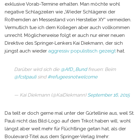
exklusive Vorab-Termine erhalten. Man möchte wohl
negative Schlagzeilen wie „Wieder Schlägerei der
Rothemden an Messestand von Hersteller XY“ vermeiden.
Vermutlich tue ich dem Kollegen aber auch vollkommen
unrecht. Möglicherweise folgt er auch nur einer neuen
Direktive des Springer-Lenkers Kai Diekmann, der sich
jüngst auch wieder
aggressiv populistisch gezeigt
hat.
Darüber wird sich die
@AfD_Bund
freuen: Beim
@fcstpauli
sind
#refugeesnotwelcome
— Kai Diekmann (@KaiDiekmann)
September 16, 2015
Da teilt er doch gerne mal unter der Gürtellinie aus, weil St.
Pauli nicht das Bild-Logo auf dem Trikot haben will, wohl
längst aber weit mehr für Flüchtlinge getan hat, als der
Boulevard-Titel aus dem Springer-Verlag (mehr: