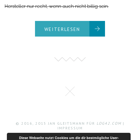
Hersteller nur recht, wenn auch nicht billig sein.
WEITERLESEN
© 2016, 2015 JAN GLEITSMANN FÜR
LOG42.COM
|
IMPRESSUM
Diese Webseite nutzt Cookies um die dir bestmögliche User-