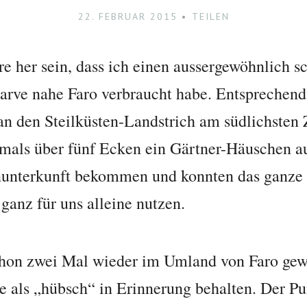
22. FEBRUAR 2015
TEILEN
re her sein, dass ich einen aussergewöhnlich s
garve nahe Faro verbraucht habe. Entsprechen
n den Steilküsten-Landstrich am südlichsten 
amals über fünf Ecken ein Gärtner-Häuschen a
nunterkunft bekommen und konnten das ganze
ganz für uns alleine nutzen.
hon zwei Mal wieder im Umland von Faro gewe
e als „hübsch“ in Erinnerung behalten. Der Pu