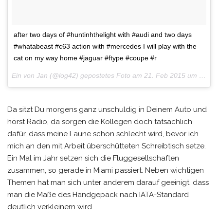
after two days of #huntinhthelight with #audi and two days
#whatabeast #c63 action with #mercedes I will play with the
cat on my way home #jaguar #ftype #coupe #r
Ein von Jan (@log42) gepostetes Foto am
21. Feb 2015 um 14:08 Uhr
Da sitzt Du morgens ganz unschuldig in Deinem Auto und
hörst Radio, da sorgen die Kollegen doch tatsächlich
dafür, dass meine Laune schon schlecht wird, bevor ich
mich an den mit Arbeit überschütteten Schreibtisch setze.
Ein Mal im Jahr setzen sich die Fluggesellschaften
zusammen, so gerade in Miami passiert. Neben wichtigen
Themen hat man sich unter anderem darauf geeinigt, dass
man die Maße des Handgepäck nach IATA-Standard
deutlich verkleinern wird.