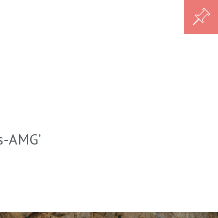
s-AMG
’