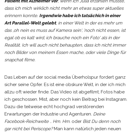
Patient mit Alzheimer vor
, wenn ich Julia erzählen musste,
dass ich mich wirklich nicht mehr an etwas super aktuelles
erinnern konnte.
Irgendwie habe ich tatsächich in einer
Art Parallel-Welt gelebt
, in einer Welt in der es mehr um
das ‚oh nein es muss auf Kamera sein‘, ’noch nicht essen, ist
egal ob es kalt wird, ich brauche noch ein Foto‘ als in der
Realität. Ich will auch nicht behaupten, dass ich nicht immer
noch Bilder von meinem Essen mache, oder viele Dinge für
snapchat filme.
Das Leben auf der social media Überholspur fordert ganz
sicher seine Opfer. Es ist eine obskure Welt, in der ich mich
allzu oft wieder finde. Das Video ist abgefilmt, Fotos habe
ich geschossen. Mist, aber noch kein Beitrag bei Instagram.
Dazu die teilweise echt hochgrad verstörenden
Erwartungen der Industrie und Agenturen.
Deine
Facebook-Reichweite .. Hm. Hm.
oder
Bist Du denn noch
gar nicht bei Periscope?
Man kann natürlich jeden neuen