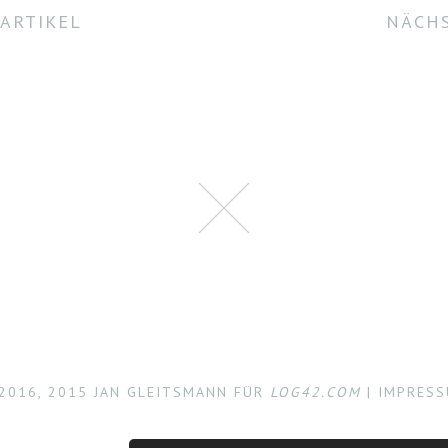
ARTIKEL
NÄCHS
2016, 2015 JAN GLEITSMANN FÜR
LOG42.COM
|
IMPRES