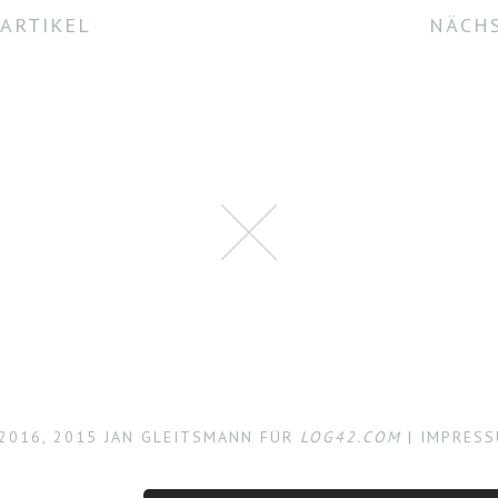
ARTIKEL
NÄCHS
2016, 2015 JAN GLEITSMANN FÜR
LOG42.COM
|
IMPRES